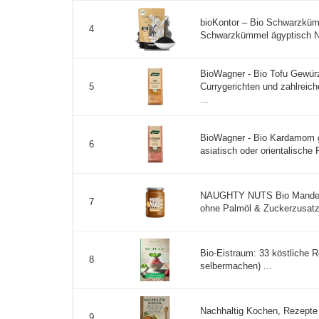
bioKontor – Bio Schwarzkü
4
Schwarzkümmel ägyptisch Ni
BioWagner - Bio Tofu Gewürz
Currygerichten und zahlreic
5
...
BioWagner - Bio Kardamom g
6
asiatisch oder orientalische 
NAUGHTY NUTS Bio Mandel
7
ohne Palmöl & Zuckerzusatz,
Bio-Eistraum: 33 köstliche 
8
selbermachen) ...
Nachhaltig Kochen, Rezepte 
9