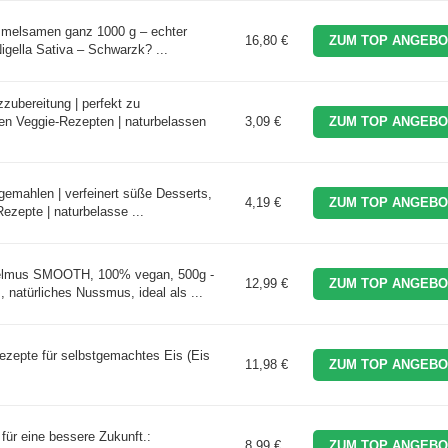
mmelsamen ganz 1000 g – echter
16,80 €
ZUM TOP ANGEBO
gella Sativa – Schwarzk? ...
zubereitung | perfekt zu
hen Veggie-Rezepten | naturbelassen
3,09 €
ZUM TOP ANGEBO
emahlen | verfeinert süße Desserts,
4,19 €
ZUM TOP ANGEBO
Rezepte | naturbelasse ...
mus SMOOTH, 100% vegan, 500g -
12,99 €
ZUM TOP ANGEBO
 natürliches Nussmus, ideal als ...
Rezepte für selbstgemachtes Eis (Eis
11,98 €
ZUM TOP ANGEBO
für eine bessere Zukunft.:
8,99 €
ZUM TOP ANGEBO