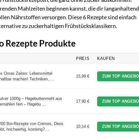
erenden Mahlzeiten beginnen kannst, die dir langanhalten
llen Nährstoffen versorgen. Diese 6 Rezepte sind einfach
ernative zu zuckerhaltigen Frühstücksklassikern.
Bio Rezepte Produkte
PREIS
KAUFEN
us Omas Zeiten: Lebensmittel
15,99 €
ZUM TOP ANGEBO
 haltbar machen! Techniken, ...
pulver 1000g – Hagebuttenmehl aus
17,90 €
ZUM TOP ANGEBO
mahlen fein – Hagebu ...
 200 Bio-Rezepte von Cremes, Deos
10,14 €
ZUM TOP ANGEBO
bt, hochwertig, kosteng? ...