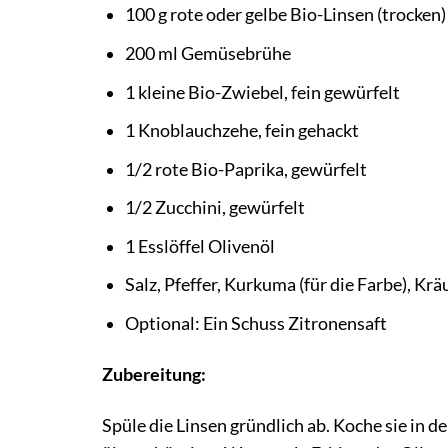
100 g rote oder gelbe Bio-Linsen (trocken)
200 ml Gemüsebrühe
1 kleine Bio-Zwiebel, fein gewürfelt
1 Knoblauchzehe, fein gehackt
1/2 rote Bio-Paprika, gewürfelt
1/2 Zucchini, gewürfelt
1 Esslöffel Olivenöl
Salz, Pfeffer, Kurkuma (für die Farbe), Krä
Optional: Ein Schuss Zitronensaft
Zubereitung:
Spüle die Linsen gründlich ab. Koche sie in 