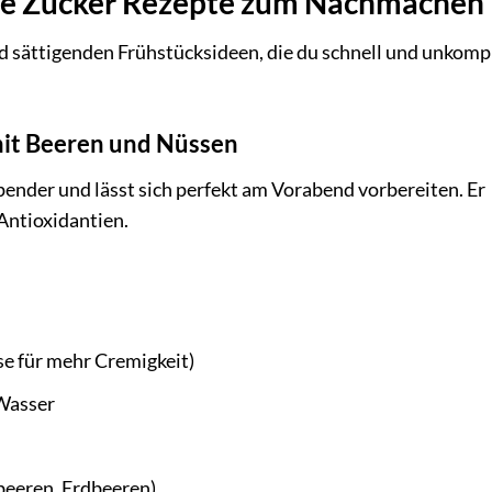
hne Zucker Rezepte zum Nachmachen
d sättigenden Frühstücksideen, die du schnell und unkompl
mit Beeren und Nüssen
pender und lässt sich perfekt am Vorabend vorbereiten. Er
Antioxidantien.
e für mehr Cremigkeit)
 Wasser
beeren, Erdbeeren)