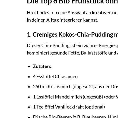
Die Top 6 Bio Frühstück o
Hier findest du eine Auswahl an kreativen un
in deinen Alltag integrieren kannst.
1. Cremiges Kokos-Chia-Pudding 
Dieser Chia-Pudding ist ein wahrer Energies
kombiniert gesunde Fette, Ballaststoffe und 
Zutaten:
4 Esslöffel Chiasamen
250 ml Kokosmilch (ungesüßt, aus der Dos
1 Esslöffel Mandelmilch (ungesüßt) oder
1 Teelöffel Vanilleextrakt (optional)
Frische Bio-Beeren (z.B. Blaubeeren, Him