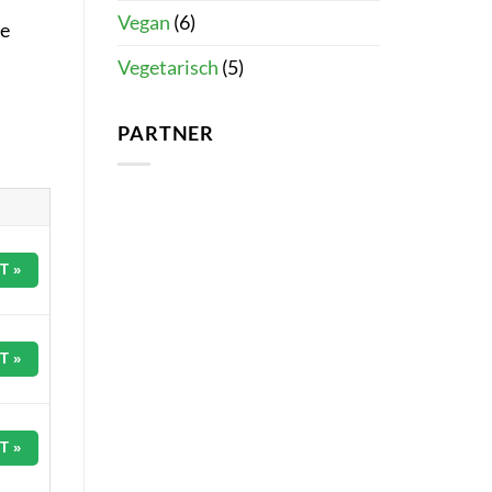
Vegan
(6)
de
Vegetarisch
(5)
PARTNER
T »
T »
T »