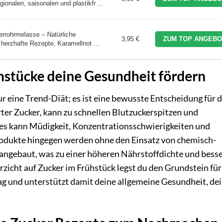
onalen, saisonalen und plastikfr ...
rohrmelasse – Natürliche
3,95 €
ZUM TOP ANGEBO
 herzhafte Rezepte, Karamellnot ...
hstücke deine Gesundheit fördern
ur eine Trend-Diät; es ist eine bewusste Entscheidung für 
ter Zucker, kann zu schnellen Blutzuckerspitzen und
es kann Müdigkeit, Konzentrationsschwierigkeiten und
odukte hingegen werden ohne den Einsatz von chemisch-
angebaut, was zu einer höheren Nährstoffdichte und bess
rzicht auf Zucker im Frühstück legst du den Grundstein für
ag und unterstützt damit deine allgemeine Gesundheit, de