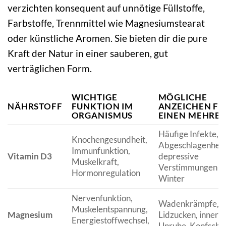
verzichten konsequent auf unnötige Füllstoffe,
Farbstoffe, Trennmittel wie Magnesiumstearat
oder künstliche Aromen. Sie bieten dir die pure
Kraft der Natur in einer sauberen, gut
verträglichen Form.
WICHTIGE
MÖGLICHE
NÄHRSTOFF
FUNKTION IM
ANZEICHEN FÜ
ORGANISMUS
EINEN MEHRB
Häufige Infekte,
Knochengesundheit,
Abgeschlagenheit
Immunfunktion,
Vitamin D3
depressive
Muskelkraft,
Verstimmungen i
Hormonregulation
Winter
Nervenfunktion,
Wadenkrämpfe,
Muskelentspannung,
Magnesium
Lidzucken, innere
Energiestoffwechsel,
Unruhe, Kopfsch