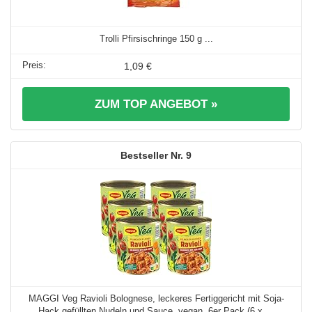
Trolli Pfirsischringe 150 g ...
1,09 €
ZUM TOP ANGEBOT »
9
MAGGI Veg Ravioli Bolognese, leckeres Fertiggericht mit Soja-
Hack gefüllten Nudeln und Sauce, vegan, 6er Pack (6 x ...