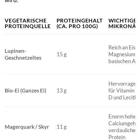
VEGETARISCHE
PROTEINGEHALT
WICHTIGE
PROTEINQUELLE
(CA. PRO 100G)
MIKRONÄH
Reich an Eisen
Lupinen-
15 g
Magnesium u
Geschnetzeltes
basischen Am
Hervorragend
Bio-Ei (Ganzes Ei)
13 g
für Vitamin B
D und Lecithi
Enorm hoher
Calciumgehalt
Magerquark / Skyr
11 g
verdauliches 
Protein