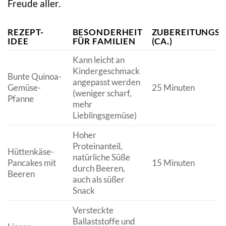
Freude aller.
REZEPT-
BESONDERHEIT
ZUBEREITUNGSZ
IDEE
FÜR FAMILIEN
(CA.)
Kann leicht an
Kindergeschmack
Bunte Quinoa-
angepasst werden
Gemüse-
25 Minuten
(weniger scharf,
Pfanne
mehr
Lieblingsgemüse)
Hoher
Proteinanteil,
Hüttenkäse-
natürliche Süße
Pancakes mit
15 Minuten
durch Beeren,
Beeren
auch als süßer
Snack
Versteckte
Ballaststoffe und