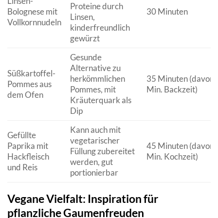
Linsen-
Proteine durch
Bolognese mit
30 Minuten
Linsen,
Vollkornnudeln
kinderfreundlich
gewürzt
Gesunde
Alternative zu
Süßkartoffel-
herkömmlichen
35 Minuten (davon 
Pommes aus
Pommes, mit
Min. Backzeit)
dem Ofen
Kräuterquark als
Dip
Kann auch mit
Gefüllte
vegetarischer
Paprika mit
45 Minuten (davon 
Füllung zubereitet
Hackfleisch
Min. Kochzeit)
werden, gut
und Reis
portionierbar
Vegane Vielfalt: Inspiration für
pflanzliche Gaumenfreuden