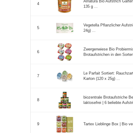
Alnatura Bio Aufstrich Gart
4
135 g ...
Vegetella Pflanzlicher Aufstri
5
24g) ...
Zwergenwiese Bio Probiermix
6
Brotaufstrichen in den Sorte
Le Parfait Sortiert: Rauchzar
7
Karton (120 x 25g) ...
biozentrale Brotaufstriche Be
8
laktosefrei | 6 beliebte Aufst
Tartex Lieblinge Box | Bio ve
9