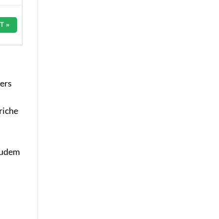
T »
ers
riche
 Zudem