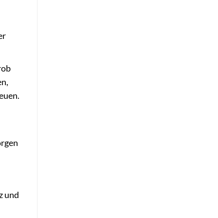
er
rob
en,
reuen.
orgen
lz und