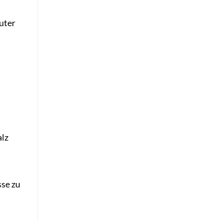
uter
alz
sse zu