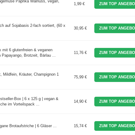
engemüse Paprika Walnuss, vegan,
1,99 €
ZUM TOP ANGEBO
ch auf Sojabasis 2-fach sortiert, (60 x
30,95 €
ZUM TOP ANGEBO
 mit 6 glutenfreien & veganen
11,76 €
ZUM TOP ANGEBO
n Papayango, Brotzeit, Bärlau ...
t, Mildfein, Kräuter, Champignon 1
75,99 €
ZUM TOP ANGEBO
stseller-Box | 6 x 125 g | vegan &
14,90 €
ZUM TOP ANGEBO
riche im Vorteilspack ...
gane Brotaufstriche | 6 Gläser ...
15,74 €
ZUM TOP ANGEBO