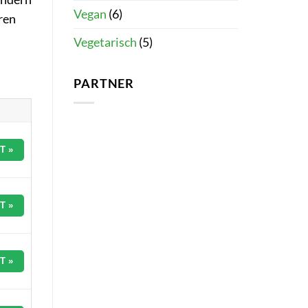
Vegan
(6)
ren
Vegetarisch
(5)
PARTNER
T »
T »
T »