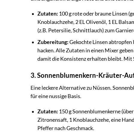
Zutaten:
100 g rote oder braune Linsen (ge
Knoblauchzehe, 2 EL Olivenöl, 1 EL Balsam
(z.B. Petersilie, Schnittlauch) zum Garnier
Zubereitung:
Gekochte Linsen abtropfen 
hacken. Alle Zutaten in einen Mixer geben
damit die Konsistenz erhalten bleibt. Mit
3. Sonnenblumenkern-Kräuter-Auf
Eine leckere Alternative zu Nüssen. Sonnen
für eine nussige Basis.
Zutaten:
150 g Sonnenblumenkerne (über N
Zitronensaft, 1 Knoblauchzehe, eine Handvo
Pfeffer nach Geschmack.