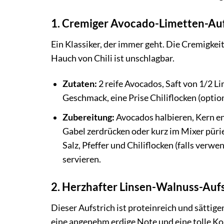
1. Cremiger Avocado-Limetten-Auf
Ein Klassiker, der immer geht. Die Cremigkei
Hauch von Chili ist unschlagbar.
Zutaten:
2 reife Avocados, Saft von 1/2 Li
Geschmack, eine Prise Chiliflocken (option
Zubereitung:
Avocados halbieren, Kern ent
Gabel zerdrücken oder kurz im Mixer pürie
Salz, Pfeffer und Chiliflocken (falls ver
servieren.
2. Herzhafter Linsen-Walnuss-Aufs
Dieser Aufstrich ist proteinreich und sätti
eine angenehm erdige Note und eine tolle Ko