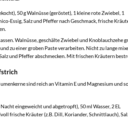
kocht), 50 g Walnüsse (geröstet), 1 kleine rote Zwiebel, 1
ico-Essig, Salz und Pfeffer nach Geschmack, frische Kräut
en.
lassen. Walnüsse, geschälte Zwiebel und Knoblauchzehe g
 und zu einer groben Paste verarbeiten. Nicht zu lange mix
 Salz und Pfeffer abschmecken. Mit frischen Kräutern best
strich
blumenkerne sind reich an Vitamin E und Magnesium und s
acht eingeweicht und abgetropft), 50 ml Wasser, 2 EL
ll frische Kräuter (z.B. Dill, Koriander, Schnittlauch), Sa