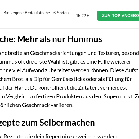
 | Bio vegane Brotaufstriche | 6 Sorten
15,22 €
ZUM TOP ANGEBO
riche: Mehr als nur Hummus
Bandbreite an Geschmacksrichtungen und Texturen, besond
us oft die erste Wahl ist, gibt es eine Fülle weiterer
 ohne viel Aufwand zubereitet werden können. Diese Aufst
schem Brot, als Dip für Gemüsesticks oder als Füllung für
uf der Hand: Du kontrollierst die Zutaten, vermeidest
im Vergleich zu fertigen Produkten aus dem Supermarkt.
sönlichen Geschmack variieren.
ezepte zum Selbermachen
ige Rezepte, die dein Repertoire erweitern werden: