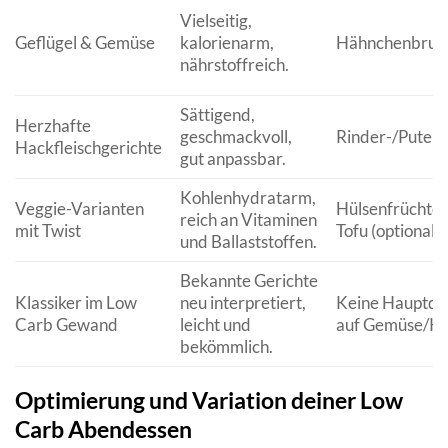
Vielseitig,
Geflügel & Gemüse
kalorienarm,
Hähnchenbrus
nährstoffreich.
Sättigend,
Herzhafte
geschmackvoll,
Rinder-/Putenh
Hackfleischgerichte
gut anpassbar.
Kohlenhydratarm,
Veggie-Varianten
Hülsenfrüchte 
reich an Vitaminen
mit Twist
Tofu (optional)
und Ballaststoffen.
Bekannte Gerichte
Klassiker im Low
neu interpretiert,
Keine Hauptque
Carb Gewand
leicht und
auf Gemüse/Kä
bekömmlich.
Optimierung und Variation deiner Low
Carb Abendessen